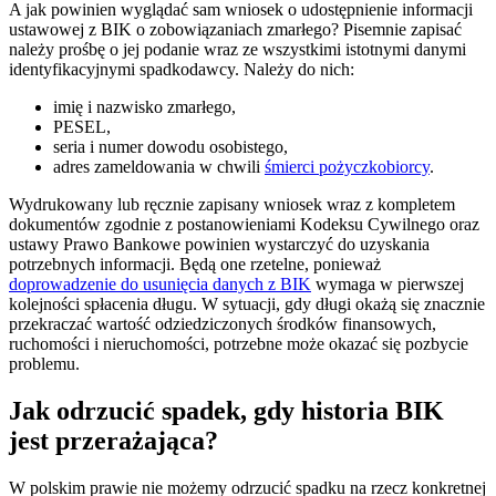
A jak powinien wyglądać sam wniosek o udostępnienie informacji
ustawowej z BIK o zobowiązaniach zmarłego? Pisemnie zapisać
należy prośbę o jej podanie wraz ze wszystkimi istotnymi danymi
identyfikacyjnymi spadkodawcy. Należy do nich:
imię i nazwisko zmarłego,
PESEL,
seria i numer dowodu osobistego,
adres zameldowania w chwili
śmierci pożyczkobiorcy
.
Wydrukowany lub ręcznie zapisany wniosek wraz z kompletem
dokumentów zgodnie z postanowieniami Kodeksu Cywilnego oraz
ustawy Prawo Bankowe powinien wystarczyć do uzyskania
potrzebnych informacji. Będą one rzetelne, ponieważ
doprowadzenie do usunięcia danych z BIK
wymaga w pierwszej
kolejności spłacenia długu. W sytuacji, gdy długi okażą się znacznie
przekraczać wartość odziedziczonych środków finansowych,
ruchomości i nieruchomości, potrzebne może okazać się pozbycie
problemu.
Jak odrzucić spadek, gdy historia BIK
jest przerażająca?
W polskim prawie nie możemy odrzucić spadku na rzecz konkretnej