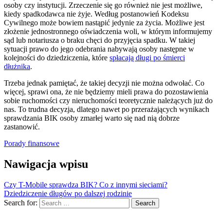
osoby czy instytucji. Zrzeczenie się go również nie jest możliwe,
kiedy spadkodawca nie żyje. Według postanowień Kodeksu
Cywilnego może bowiem nastąpić jedynie za życia. Możliwe jest
złożenie jednostronnego oświadczenia woli, w którym informujemy
sąd lub notariusza o braku chęci do przyjęcia spadku. W takiej
sytuacji prawo do jego odebrania nabywają osoby następne w
kolejności do dziedziczenia, które
spłacają długi po śmierci
dłużnika
.
Trzeba jednak pamiętać, że takiej decyzji nie można odwołać. Co
więcej, sprawi ona, że nie będziemy mieli prawa do pozostawienia
sobie ruchomości czy nieruchomości teoretycznie należących już do
nas. To trudna decyzja, dlatego nawet po przerażających wynikach
sprawdzania BIK osoby zmarłej warto się nad nią dobrze
zastanowić.
Porady finansowe
Nawigacja wpisu
Czy T-Mobile sprawdza BIK? Co z innymi sieciami?
Dziedziczenie długów po dalszej rodzinie
Search for:
Search