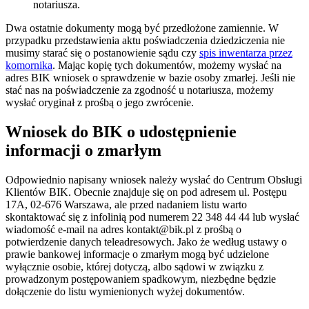
notariusza.
Dwa ostatnie dokumenty mogą być przedłożone zamiennie. W
przypadku przedstawienia aktu poświadczenia dziedziczenia nie
musimy starać się o postanowienie sądu czy
spis inwentarza przez
komornika
. Mając kopię tych dokumentów, możemy wysłać na
adres BIK wniosek o sprawdzenie w bazie osoby zmarłej. Jeśli nie
stać nas na poświadczenie za zgodność u notariusza, możemy
wysłać oryginał z prośbą o jego zwrócenie.
Wniosek do BIK o udostępnienie
informacji o zmarłym
Odpowiednio napisany wniosek należy wysłać do Centrum Obsługi
Klientów BIK. Obecnie znajduje się on pod adresem ul. Postępu
17A, 02-676 Warszawa, ale przed nadaniem listu warto
skontaktować się z infolinią pod numerem 22 348 44 44 lub wysłać
wiadomość e-mail na adres
kontakt@bik.pl
z prośbą o
potwierdzenie danych teleadresowych. Jako że według ustawy o
prawie bankowej informacje o zmarłym mogą być udzielone
wyłącznie osobie, której dotyczą, albo sądowi w związku z
prowadzonym postępowaniem spadkowym, niezbędne będzie
dołączenie do listu wymienionych wyżej dokumentów.