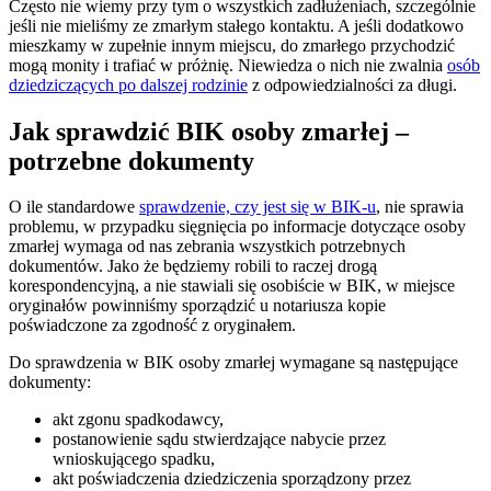
Często nie wiemy przy tym o wszystkich zadłużeniach, szczególnie
jeśli nie mieliśmy ze zmarłym stałego kontaktu. A jeśli dodatkowo
mieszkamy w zupełnie innym miejscu, do zmarłego przychodzić
mogą monity i trafiać w próżnię. Niewiedza o nich nie zwalnia
osób
dziedziczących po dalszej rodzinie
z odpowiedzialności za długi.
Jak sprawdzić BIK osoby zmarłej –
potrzebne dokumenty
O ile standardowe
sprawdzenie, czy jest się w BIK-u
, nie sprawia
problemu, w przypadku sięgnięcia po informacje dotyczące osoby
zmarłej wymaga od nas zebrania wszystkich potrzebnych
dokumentów. Jako że będziemy robili to raczej drogą
korespondencyjną, a nie stawiali się osobiście w BIK, w miejsce
oryginałów powinniśmy sporządzić u notariusza kopie
poświadczone za zgodność z oryginałem.
Do sprawdzenia w BIK osoby zmarłej wymagane są następujące
dokumenty:
akt zgonu spadkodawcy,
postanowienie sądu stwierdzające nabycie przez
wnioskującego spadku,
akt poświadczenia dziedziczenia sporządzony przez