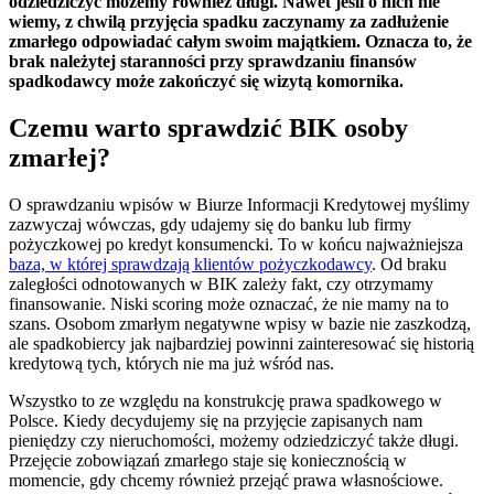
odziedziczyć możemy również długi. Nawet jeśli o nich nie
wiemy, z chwilą przyjęcia spadku zaczynamy za zadłużenie
zmarłego odpowiadać całym swoim majątkiem. Oznacza to, że
brak należytej staranności przy sprawdzaniu finansów
spadkodawcy może zakończyć się wizytą komornika.
Czemu warto sprawdzić BIK osoby
zmarłej?
O sprawdzaniu wpisów w Biurze Informacji Kredytowej myślimy
zazwyczaj wówczas, gdy udajemy się do banku lub firmy
pożyczkowej po kredyt konsumencki. To w końcu najważniejsza
baza, w której sprawdzają klientów pożyczkodawcy
. Od braku
zaległości odnotowanych w BIK zależy fakt, czy otrzymamy
finansowanie. Niski scoring może oznaczać, że nie mamy na to
szans. Osobom zmarłym negatywne wpisy w bazie nie zaszkodzą,
ale spadkobiercy jak najbardziej powinni zainteresować się historią
kredytową tych, których nie ma już wśród nas.
Wszystko to ze względu na konstrukcję prawa spadkowego w
Polsce. Kiedy decydujemy się na przyjęcie zapisanych nam
pieniędzy czy nieruchomości, możemy odziedziczyć także długi.
Przejęcie zobowiązań zmarłego staje się koniecznością w
momencie, gdy chcemy również przejąć prawa własnościowe.