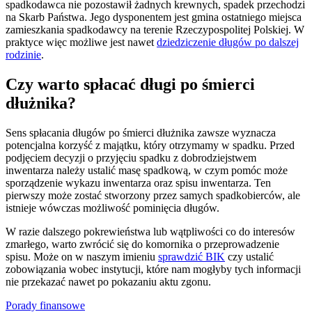
spadkodawca nie pozostawił żadnych krewnych, spadek przechodzi
na Skarb Państwa. Jego dysponentem jest gmina ostatniego miejsca
zamieszkania spadkodawcy na terenie Rzeczypospolitej Polskiej. W
praktyce więc możliwe jest nawet
dziedziczenie długów po dalszej
rodzinie
.
Czy warto spłacać długi po śmierci
dłużnika?
Sens spłacania długów po śmierci dłużnika zawsze wyznacza
potencjalna korzyść z majątku, który otrzymamy w spadku. Przed
podjęciem decyzji o przyjęciu spadku z dobrodziejstwem
inwentarza należy ustalić masę spadkową, w czym pomóc może
sporządzenie wykazu inwentarza oraz spisu inwentarza. Ten
pierwszy może zostać stworzony przez samych spadkobierców, ale
istnieje wówczas możliwość pominięcia długów.
W razie dalszego pokrewieństwa lub wątpliwości co do interesów
zmarłego, warto zwrócić się do komornika o przeprowadzenie
spisu. Może on w naszym imieniu
sprawdzić BIK
czy ustalić
zobowiązania wobec instytucji, które nam mogłyby tych informacji
nie przekazać nawet po pokazaniu aktu zgonu.
Porady finansowe