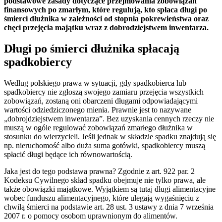
podstawowe zasady dotyczące przejmowania zobowiązań
finansowych po zmarłym, które regulują, kto spłaca długi po
śmierci dłużnika w zależności od stopnia pokrewieństwa oraz
chęci przejęcia majątku wraz z dobrodziejstwem inwentarza.
Długi po śmierci dłużnika spłacają
spadkobiercy
Według polskiego prawa w sytuacji, gdy spadkobierca lub
spadkobiercy nie zgłoszą swojego zamiaru przejęcia wszystkich
zobowiązań, zostaną oni obarczeni długami odpowiadającymi
wartości odziedziczonego mienia. Prawnie jest to nazywane
„dobrojdziejstwem inwentarza”. Bez uzyskania cennych rzeczy nie
muszą w ogóle regulować zobowiązań zmarłego dłużnika w
stosunku do wierzycieli. Jeśli jednak w składzie spadku znajdują się
np. nieruchomość albo duża suma gotówki, spadkobiercy muszą
spłacić długi będące ich równowartością.
Jaka jest do tego podstawa prawna? Zgodnie z art. 922 par. 2
Kodeksu Cywilnego skład spadku obejmuje nie tylko prawa, ale
także obowiązki majątkowe. Wyjątkiem są tutaj długi alimentacyjne
wobec funduszu alimentacyjnego, które ulegają wygaśnięciu z
chwilą śmierci na podstawie art. 28 ust. 3 ustawy z dnia 7 września
2007 r. o pomocy osobom uprawnionym do alimentów.