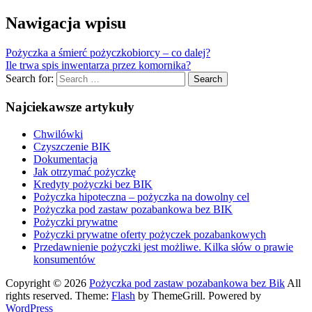
Nawigacja wpisu
Pożyczka a śmierć pożyczkobiorcy – co dalej?
Ile trwa spis inwentarza przez komornika?
Search for:
Search
Najciekawsze artykuły
Chwilówki
Czyszczenie BIK
Dokumentacja
Jak otrzymać pożyczkę
Kredyty pożyczki bez BIK
Pożyczka hipoteczna – pożyczka na dowolny cel
Pożyczka pod zastaw pozabankowa bez BIK
Pożyczki prywatne
Pożyczki prywatne oferty pożyczek pozabankowych
Przedawnienie pożyczki jest możliwe. Kilka słów o prawie
konsumentów
Copyright © 2026
Pożyczka pod zastaw pozabankowa bez Bik
All
rights reserved. Theme:
Flash
by ThemeGrill. Powered by
WordPress