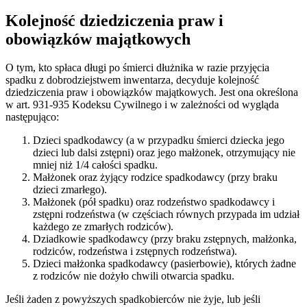
Kolejność dziedziczenia praw i
obowiązków majątkowych
O tym, kto spłaca długi po śmierci dłużnika w razie przyjęcia
spadku z dobrodziejstwem inwentarza, decyduje kolejność
dziedziczenia praw i obowiązków majątkowych. Jest ona określona
w art. 931-935 Kodeksu Cywilnego i w zależności od wygląda
następująco:
Dzieci spadkodawcy (a w przypadku śmierci dziecka jego
dzieci lub dalsi zstępni) oraz jego małżonek, otrzymujący nie
mniej niż 1/4 całości spadku.
Małżonek oraz żyjący rodzice spadkodawcy (przy braku
dzieci zmarłego).
Małżonek (pół spadku) oraz rodzeństwo spadkodawcy i
zstępni rodzeństwa (w częściach równych przypada im udział
każdego ze zmarłych rodziców).
Dziadkowie spadkodawcy (przy braku zstępnych, małżonka,
rodziców, rodzeństwa i zstępnych rodzeństwa).
Dzieci małżonka spadkodawcy (pasierbowie), których żadne
z rodziców nie dożyło chwili otwarcia spadku.
Jeśli żaden z powyższych spadkobierców nie żyje, lub jeśli