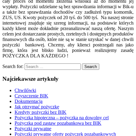
cały proces od momentu złożenia wniosku aż do momentu jej
wypłaty. Pożyczki udzielane są bez sprawdzania informacji w Bik-u
a także bez sprawdzania dochodów czy zadłużeń typu komornik,
ZUS, US. Kwoty pożyczek od 20 tyś. do 500 tyś. Na naszej stronie
internetowej znajduje się szereg informacji, na podstawie których
każdy klient może dokładnie przeanalizować naszą ofertę. Naszym
celem jest dostarczanie prostych, rzetelnych i dostępnych produktów
finansowych dla osób, które nie są w stanie uzyskać w danej chwili
pożyczki bankowej. Chcemy, aby klienci postrzegali nas jako
firmę, która jest blisko ludzi, ponieważ realizujemy zasadę
POŻYCZKA DLA KAŻDEGO !
Search for:
Search
Najciekawsze artykuły
Chwilówki
Czyszczenie BIK
Dokumentacja
Jak otrzymać pożyczkę
Kredyty pożyczki bez BIK
Pożyczka hipoteczna – pożyczka na dowolny cel
Pożyczka pod zastaw pozabankowa bez BIK
Pożyczki prywatne
Pożyczki prywatne oferty pożyczek pozabankowych