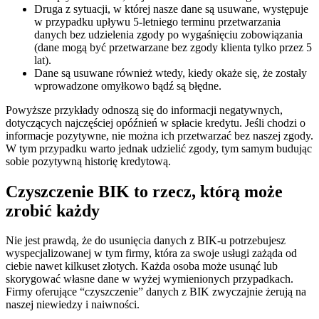
Druga z sytuacji, w której nasze dane są usuwane, występuje
w przypadku upływu 5-letniego terminu przetwarzania
danych bez udzielenia zgody po wygaśnięciu zobowiązania
(dane mogą być przetwarzane bez zgody klienta tylko przez 5
lat).
Dane są usuwane również wtedy, kiedy okaże się, że zostały
wprowadzone omyłkowo bądź są błędne.
Powyższe przykłady odnoszą się do informacji negatywnych,
dotyczących najczęściej opóźnień w spłacie kredytu. Jeśli chodzi o
informacje pozytywne, nie można ich przetwarzać bez naszej zgody.
W tym przypadku warto jednak udzielić zgody, tym samym budując
sobie pozytywną historię kredytową.
Czyszczenie BIK to rzecz, którą może
zrobić każdy
Nie jest prawdą, że do usunięcia danych z BIK-u potrzebujesz
wyspecjalizowanej w tym firmy, która za swoje usługi zażąda od
ciebie nawet kilkuset złotych. Każda osoba może usunąć lub
skorygować własne dane w wyżej wymienionych przypadkach.
Firmy oferujące “czyszczenie” danych z BIK zwyczajnie żerują na
naszej niewiedzy i naiwności.