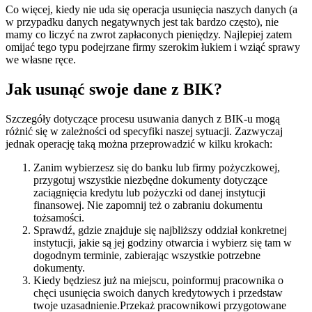
Co więcej, kiedy nie uda się operacja usunięcia naszych danych (a
w przypadku danych negatywnych jest tak bardzo często), nie
mamy co liczyć na zwrot zapłaconych pieniędzy. Najlepiej zatem
omijać tego typu podejrzane firmy szerokim łukiem i wziąć sprawy
we własne ręce.
Jak usunąć swoje dane z BIK?
Szczegóły dotyczące procesu usuwania danych z BIK-u mogą
różnić się w zależności od specyfiki naszej sytuacji. Zazwyczaj
jednak operację taką można przeprowadzić w kilku krokach:
Zanim wybierzesz się do banku lub firmy pożyczkowej,
przygotuj wszystkie niezbędne dokumenty dotyczące
zaciągnięcia kredytu lub pożyczki od danej instytucji
finansowej. Nie zapomnij też o zabraniu dokumentu
tożsamości.
Sprawdź, gdzie znajduje się najbliższy oddział konkretnej
instytucji, jakie są jej godziny otwarcia i wybierz się tam w
dogodnym terminie, zabierając wszystkie potrzebne
dokumenty.
Kiedy będziesz już na miejscu, poinformuj pracownika o
chęci usunięcia swoich danych kredytowych i przedstaw
twoje uzasadnienie.Przekaż pracownikowi przygotowane