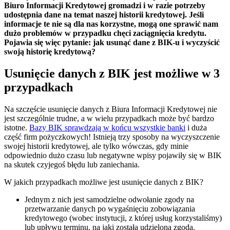
Biuro Informacji Kredytowej gromadzi i w razie potrzeby
udostępnia dane na temat naszej historii kredytowej. Jeśli
informacje te nie są dla nas korzystne, mogą one sprawić nam
dużo problemów w przypadku chęci zaciągnięcia kredytu.
Pojawia się więc pytanie: jak usunąć dane z BIK-u i wyczyścić
swoją historię kredytową?
Usunięcie danych z BIK jest możliwe w 3
przypadkach
Na szczęście usunięcie danych z Biura Informacji Kredytowej nie
jest szczególnie trudne, a w wielu przypadkach może być bardzo
istotne.
Bazy BIK sprawdzają w końcu wszystkie banki
i duża
część firm pożyczkowych! Istnieją trzy sposoby na wyczyszczenie
swojej historii kredytowej, ale tylko wówczas, gdy minie
odpowiednio dużo czasu lub negatywne wpisy pojawiły się w BIK
na skutek czyjegoś błędu lub zaniechania.
W jakich przypadkach możliwe jest usunięcie danych z BIK?
Jednym z nich jest samodzielne odwołanie zgody na
przetwarzanie danych po wygaśnięciu zobowiązania
kredytowego (wobec instytucji, z której usług korzystaliśmy)
lub upływu terminu, na jaki została udzielona zgoda.