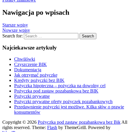
Nawigacja po wpisach
Starsze wpisy
Nowsze wpisy
Search for:
Search
Najciekawsze artykuły
Chwilówki
Czyszczenie BIK
Dokumentacja
Jak otrzymać pożyczkę
Kredyty pożyczki bez BIK
Pożyczka hipoteczna – pożyczka na dowolny cel
Pożyczka pod zastaw pozabankowa bez BIK
Pożyczki prywatne
Pożyczki prywatne oferty pożyczek pozabankowych
Przedawnienie pożyczki jest możliwe. Kilka słów o prawie
konsumentów
Copyright © 2026
Pożyczka pod zastaw pozabankowa bez Bik
All
rights reserved. Theme:
Flash
by ThemeGrill. Powered by