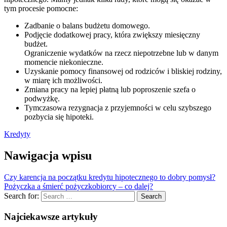
tym procesie pomocne:
Zadbanie o balans budżetu domowego.
Podjęcie dodatkowej pracy, która zwiększy miesięczny
budżet.
Ograniczenie wydatków na rzecz niepotrzebne lub w danym
momencie niekonieczne.
Uzyskanie pomocy finansowej od rodziców i bliskiej rodziny,
w miarę ich możliwości.
Zmiana pracy na lepiej płatną lub poproszenie szefa o
podwyżkę.
Tymczasowa rezygnacja z przyjemności w celu szybszego
pozbycia się hipoteki.
Kredyty
Nawigacja wpisu
Czy karencja na początku kredytu hipotecznego to dobry pomysł?
Pożyczka a śmierć pożyczkobiorcy – co dalej?
Search for:
Search
Najciekawsze artykuły