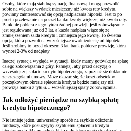
Osoby, które mają stabilną sytuację finansową i mogą pozwolić
sobie na większy wydatek miesięczny niż kwota raty kredytu,
powinny zainteresować się opcją nadpłacania hipoteki. Jest to po
prostu przelewanie na poczet banku kwoty większej niż kwota raty.
Bank nie pobiera z tego tytułu żadnej prowizji, jeśli zobowiązanie
jest regulowana już od 3 lat, a każda nadpłata wiąże się ze
zmniejszeniem salda kredytu i zmniejsza jego kwotę. To świetna
opcja, która pozwoli na wcześniejsze uwolnienie się od hipoteki.
Jeśli zrobimy to przed okresem 3 lat, bank pobierze prowizję, która
wynosi 2-3% od nadpłaty.
Inaczej sytuacja wygląda w sytuacji, kiedy mamy gotówkę na spłatę
całego zobowiązania z góry. Pamiętaj, aby przed decyzją o
wcześniejszej spłacie kredytu hipotecznego, zapoznać się dokładnie
ze szczegółami umowy. Może okazać się, że koszt odsetek w
początkowym okresie spłacania kredytu będzie mniejszy niż
prowizja banku z tytułu… wcześniejszej spłaty zobowiązania.
Jak odłożyć pieniądze na szybką spłatę
kredytu hipotecznego?
Nie istnieje jeden, uniwersalny sposób na szybkie odłożenie
funduszy, które posłużyłyby szybkiemu spłaceniu kredytu
hipotecznego. Mamy jednak kilka rady, które mogą się okazać w