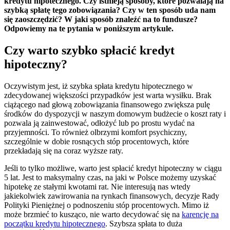
kredytu hipotecznego. Czy istnieją sposoby, które pozwalają na
szybką spłatę tego zobowiązania? Czy w ten sposób uda nam
się zaoszczędzić? W jaki sposób znaleźć na to fundusze?
Odpowiemy na te pytania w poniższym artykule.
Czy warto szybko spłacić kredyt
hipoteczny?
Oczywistym jest, iż szybka spłata kredytu hipotecznego w
zdecydowanej większości przypadków jest warta wysiłku. Brak
ciążącego nad głową zobowiązania finansowego zwiększa pulę
środków do dyspozycji w naszym domowym budżecie o koszt raty i
pozwala ją zainwestować, odłożyć lub po prostu wydać na
przyjemności. To również olbrzymi komfort psychiczny,
szczególnie w dobie rosnących stóp procentowych, które
przekładają się na coraz wyższe raty.
Jeśli to tylko możliwe, warto jest spłacić kredyt hipoteczny w ciągu
5 lat. Jest to maksymalny czas, na jaki w Polsce możemy uzyskać
hipotekę ze stałymi kwotami rat. Nie interesują nas wtedy
jakiekolwiek zawirowania na rynkach finansowych, decyzje Rady
Polityki Pieniężnej o podnoszeniu stóp procentowych. Mimo iż
może brzmieć to kusząco, nie warto decydować się na
karencję na
początku kredytu hipotecznego
. Szybsza spłata to duża